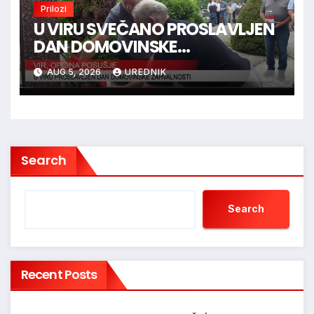
Prilozi
U VIRU SVEČANO PROSLAVLJEN
DAN DOMOVINSKE
ZAHVALNOSTI
AUG 5, 2026
UREDNIK
Search
Search
Recent Posts