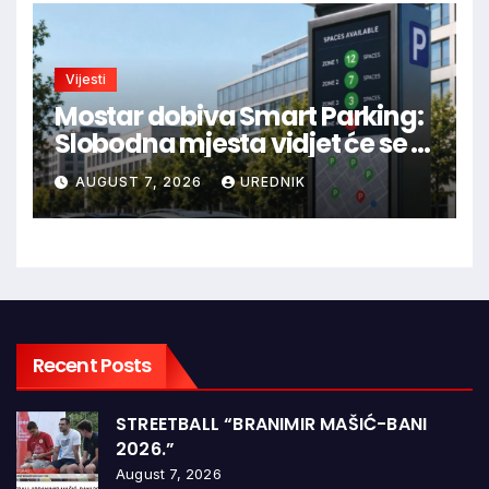
Vijesti
Mostar dobiva Smart Parking:
Slobodna mjesta vidjet će se u
aplikaciji
AUGUST 7, 2026
UREDNIK
Recent Posts
STREETBALL “BRANIMIR MAŠIĆ-BANI
2026.”
August 7, 2026