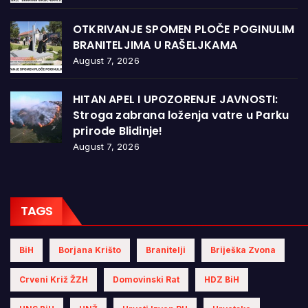
OTKRIVANJE SPOMEN PLOČE POGINULIM
BRANITELJIMA U RAŠELJKAMA
August 7, 2026
HITAN APEL I UPOZORENJE JAVNOSTI:
Stroga zabrana loženja vatre u Parku
prirode Blidinje!
August 7, 2026
TAGS
BiH
Borjana Krišto
Branitelji
Briješka Zvona
Crveni Križ ŽZH
Domovinski Rat
HDZ BiH