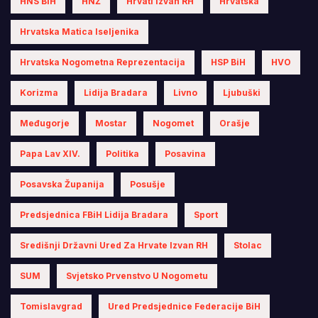
HNS BiH
HNŽ
Hrvati Izvan RH
Hrvatska
Hrvatska Matica Iseljenika
Hrvatska Nogometna Reprezentacija
HSP BiH
HVO
Korizma
Lidija Bradara
Livno
Ljubuški
Međugorje
Mostar
Nogomet
Orašje
Papa Lav XIV.
Politika
Posavina
Posavska Županija
Posušje
Predsjednica FBiH Lidija Bradara
Sport
Središnji Državni Ured Za Hrvate Izvan RH
Stolac
SUM
Svjetsko Prvenstvo U Nogometu
Tomislavgrad
Ured Predsjednice Federacije BiH