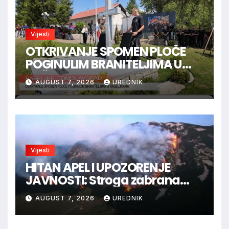
Vijesti
OTKRIVANJE SPOMEN PLOČE
POGINULIM BRANITELJIMA U
RAŠELJKAMA
AUGUST 7, 2026
UREDNIK
Vijesti
HITAN APEL I UPOZORENJE
JAVNOSTI: Stroga zabrana
loženja vatre u Parku prirode
AUGUST 7, 2026
UREDNIK
Blidinje!