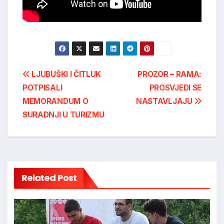
Post
LJUBUŠKI I ČITLUK
PROZOR – RAMA:
POTPISALI
PROSVJEDI SE
navigation
MEMORANDUM O
NASTAVLJAJU
SURADNJI U TURIZMU
Related Post