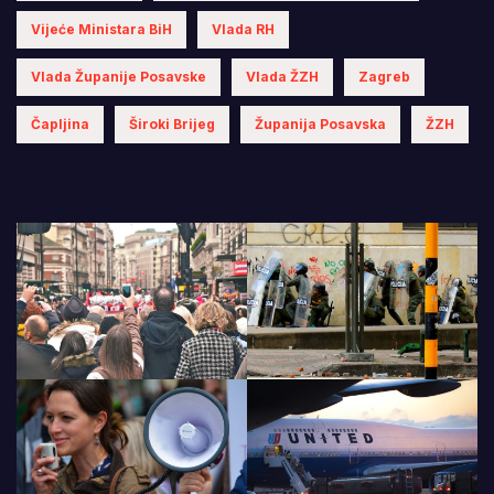
Vijeće Ministara BiH
Vlada RH
Vlada Županije Posavske
Vlada ŽZH
Zagreb
Čapljina
Široki Brijeg
Županija Posavska
ŽZH