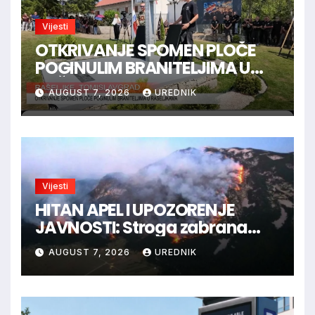
Vijesti
OTKRIVANJE SPOMEN PLOČE
POGINULIM BRANITELJIMA U
RAŠELJKAMA
AUGUST 7, 2026
UREDNIK
Vijesti
HITAN APEL I UPOZORENJE
JAVNOSTI: Stroga zabrana
loženja vatre u Parku prirode
AUGUST 7, 2026
UREDNIK
Blidinje!