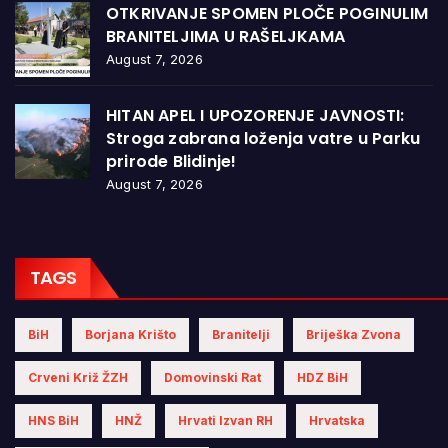
OTKRIVANJE SPOMEN PLOČE POGINULIM
BRANITELJIMA U RAŠELJKAMA
August 7, 2026
HITAN APEL I UPOZORENJE JAVNOSTI:
Stroga zabrana loženja vatre u Parku
prirode Blidinje!
August 7, 2026
TAGS
BiH
Borjana Krišto
Branitelji
Briješka Zvona
Crveni Križ ŽZH
Domovinski Rat
HDZ BiH
HNS BiH
HNŽ
Hrvati Izvan RH
Hrvatska