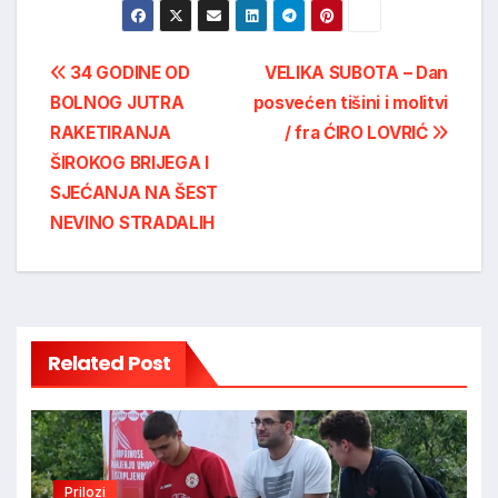
Post
34 GODINE OD
VELIKA SUBOTA – Dan
BOLNOG JUTRA
posvećen tišini i molitvi
navigation
RAKETIRANJA
/ fra ĆIRO LOVRIĆ
ŠIROKOG BRIJEGA I
SJEĆANJA NA ŠEST
NEVINO STRADALIH
Related Post
Prilozi