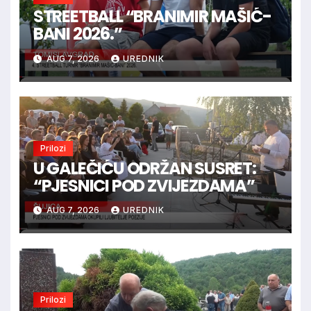
STREETBALL “BRANIMIR MAŠIĆ-
BANI 2026.”
AUG 7, 2026
UREDNIK
Prilozi
U GALEČIĆU ODRŽAN SUSRET:
“PJESNICI POD ZVIJEZDAMA”
AUG 7, 2026
UREDNIK
Prilozi