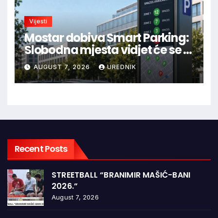
Vijesti
Mostar dobiva Smart Parking:
Slobodna mjesta vidjet će se u
aplikaciji
AUGUST 7, 2026
UREDNIK
Recent Posts
STREETBALL “BRANIMIR MAŠIĆ-BANI
2026.”
August 7, 2026