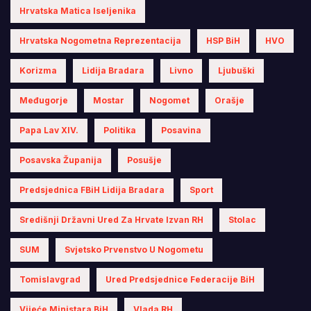
Hrvatska Matica Iseljenika
Hrvatska Nogometna Reprezentacija
HSP BiH
HVO
Korizma
Lidija Bradara
Livno
Ljubuški
Međugorje
Mostar
Nogomet
Orašje
Papa Lav XIV.
Politika
Posavina
Posavska Županija
Posušje
Predsjednica FBiH Lidija Bradara
Sport
Središnji Državni Ured Za Hrvate Izvan RH
Stolac
SUM
Svjetsko Prvenstvo U Nogometu
Tomislavgrad
Ured Predsjednice Federacije BiH
Vijeće Ministara BiH
Vlada RH