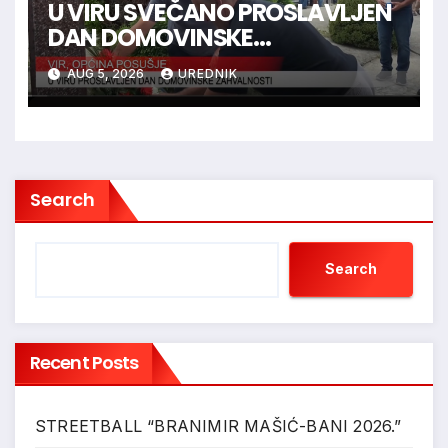
U VIRU SVEČANO PROSLAVLJEN
DAN DOMOVINSKE
ZAHVALNOSTI
AUG 5, 2026
UREDNIK
Search
Search
Recent Posts
STREETBALL “BRANIMIR MAŠIĆ-BANI 2026.”