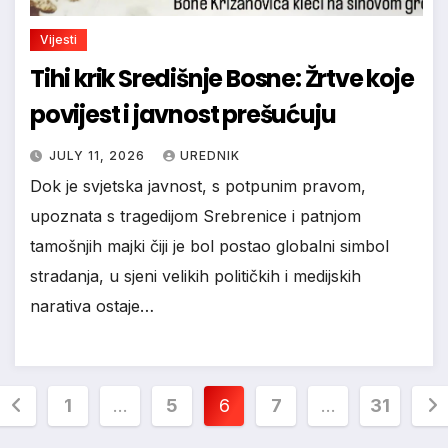
Vijesti
Tihi krik Središnje Bosne: Žrtve koje
povijest i javnost prešućuju
JULY 11, 2026
UREDNIK
Dok je svjetska javnost, s potpunim pravom,
upoznata s tragedijom Srebrenice i patnjom
tamošnjih majki čiji je bol postao globalni simbol
stradanja, u sjeni velikih političkih i medijskih
narativa ostaje…
Posts
1
…
5
6
7
…
31
pagination