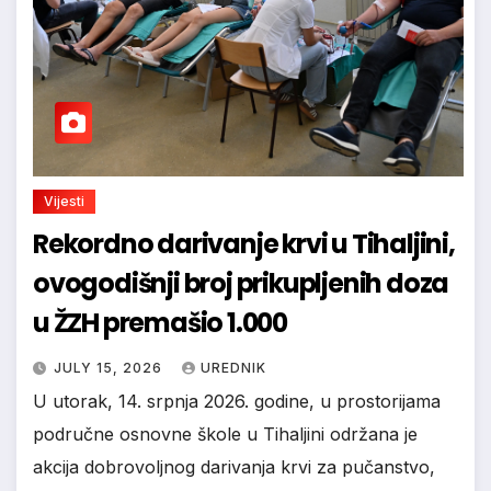
Vijesti
Rekordno darivanje krvi u Tihaljini,
ovogodišnji broj prikupljenih doza
u ŽZH premašio 1.000
JULY 15, 2026
UREDNIK
U utorak, 14. srpnja 2026. godine, u prostorijama
područne osnovne škole u Tihaljini održana je
akcija dobrovoljnog darivanja krvi za pučanstvo,