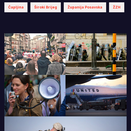
Čapljina
Široki Brijeg
Županija Posavska
ŽZH