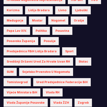
Korizma
Lidija Bradara
Livno
Ljubuški
Međugorje
Mostar
Nogomet
Orašje
Papa Lav XIV.
Politika
Posavina
Posavska Županija
Posušje
Predsjednica FBiH Lidija Bradara
Sport
Središnji Državni Ured Za Hrvate Izvan RH
Stolac
SUM
Svjetsko Prvenstvo U Nogometu
Tomislavgrad
Ured Predsjednice Federacije BiH
Vijeće Ministara BiH
Vlada RH
Vlada Županije Posavske
Vlada ŽZH
Zagreb