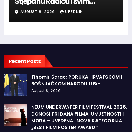
Stjepanu Radiću i svim
hrvatskim velikanima, a
AUGUST 8, 2026
UREDNIK
vječna zahvalnost hrvatskim
braniteljima
Recent Posts
Tihomir Šarac: PORUKA HRVATSKOM I
BOŠNJAČKOM NARODU U BiH
August 8, 2026
NEUM UNDERWATER FILM FESTIVAL 2026.
DONOSI TRI DANA FILMA, UMJETNOSTI I
MORA – UVEDENA I NOVA KATEGORIJA
„BEST FILM POSTER AWARD“