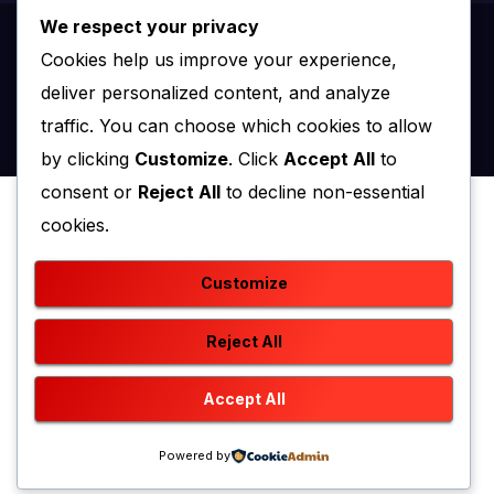
We respect your privacy
Proudly powered by WordPress
|
Theme: newstack by
Cookies help us improve your experience,
Themeansar
.
deliver personalized content, and analyze
traffic. You can choose which cookies to allow
Home
Kontakt
O nama
by clicking
Customize
. Click
Accept All
to
consent or
Reject All
to decline non-essential
cookies.
Customize
Reject All
Accept All
Powered by