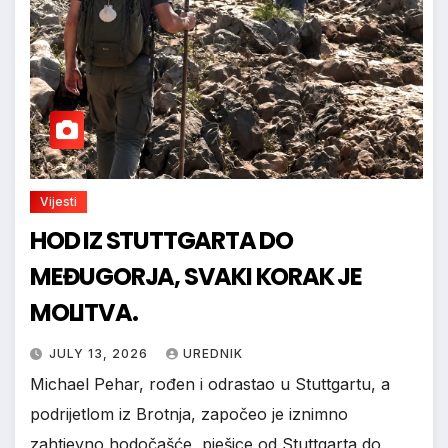
Vijesti
HOD IZ STUTTGARTA DO
MEĐUGORJA, SVAKI KORAK JE
MOLITVA.
JULY 13, 2026
UREDNIK
Michael Pehar, rođen i odrastao u Stuttgartu, a
podrijetlom iz Brotnja, započeo je iznimno
zahtjevno hodočašće, pješice od Stuttgarta do