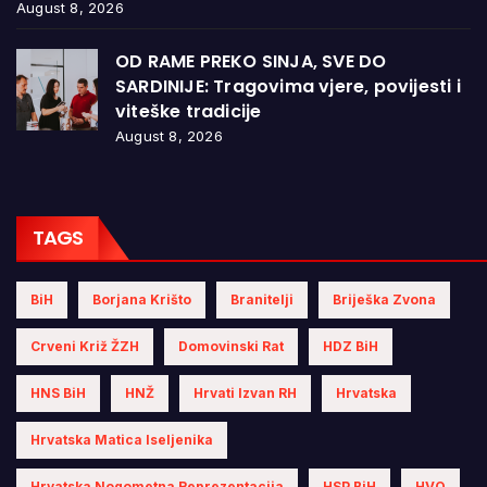
August 8, 2026
OD RAME PREKO SINJA, SVE DO
SARDINIJE: Tragovima vjere, povijesti i
viteške tradicije
August 8, 2026
TAGS
BiH
Borjana Krišto
Branitelji
Briješka Zvona
Crveni Križ ŽZH
Domovinski Rat
HDZ BiH
HNS BiH
HNŽ
Hrvati Izvan RH
Hrvatska
Hrvatska Matica Iseljenika
Hrvatska Nogometna Reprezentacija
HSP BiH
HVO