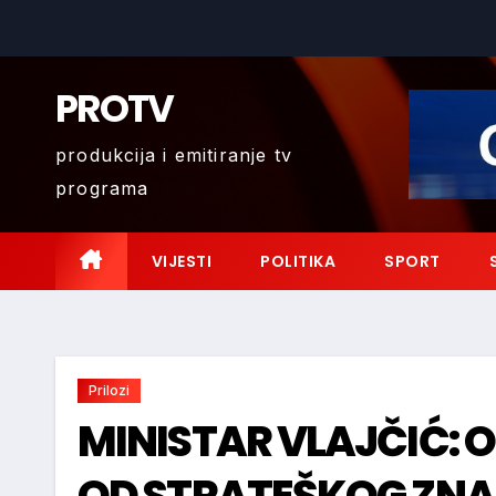
Skip
to
content
PROTV
produkcija i emitiranje tv
programa
VIJESTI
POLITIKA
SPORT
Prilozi
MINISTAR VLAJČIĆ: 
OD STRATEŠKOG ZNA