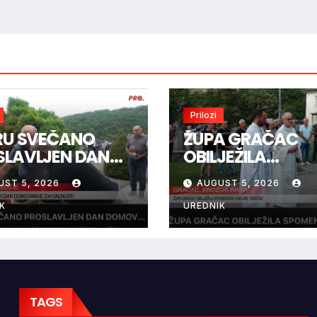
Prilozi
IRU SVEČANO
ŽUPA GRAČAC
SLAVLJEN DAN
OBILJEŽILA
OVINSKE
SPOMENDAN 4.
UST 5, 2026
AUGUST 5, 2026
VALNOSTI
BOJNE “GRAČAC
K
UREDNIK
TAGS