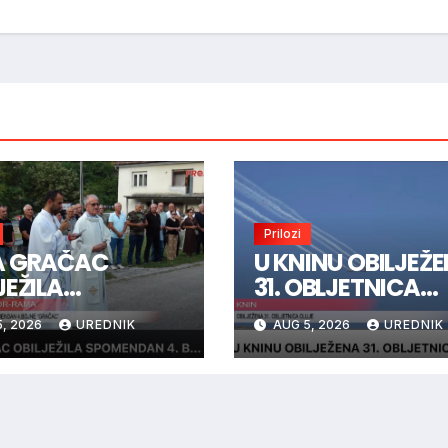
Prilozi
A GRAČAC
U KNINU OBILJEŽ
JEŽILA
31. OBLJETNICA
MENDAN 4.
OLUJE
, 2026
UREDNIK
AUG 5, 2026
UREDNIK
NE “GRAČAC”