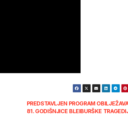
PREDSTAVLJEN PROGRAM OBILJEŽAV
81. GODIŠNJICE BLEIBURŠKE TRAGEDI