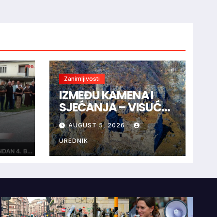
Zanimljivosti
IZMEĐU KAMENA I
SJEĆANJA – VISUĆ-
GRAD I TAJNA CRNE
AUGUST 5, 2026
”
KRALJICE
UREDNIK