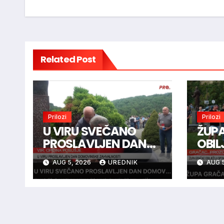
Related Post
Prilozi
Prilozi
U VIRU SVEČANO
ŽUP
PROSLAVLJEN DAN
OBIL
DOMOVINSKE
SPO
AUG 5, 2026
UREDNIK
AUG 5
ZAHVALNOSTI
BOJ